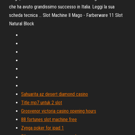
che ha avuto grandissimo successo in Italia. Leggi la sua
scheda tecnica ... Slot Machine Il Mago - Farberware 11 Slot
Natural Block
Sahuarita az desert diamond casino
Title mp7 untuk 2 slot
Grosvenor victoria casino opening hours
88 fortunes slot machine free
Zynga poker for ipad 1