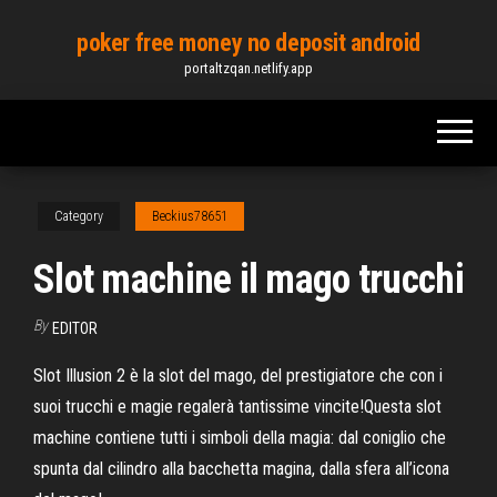
Skip
poker free money no deposit android
to
portaltzqan.netlify.app
the
content
Category
Beckius78651
Slot machine il mago trucchi
By
EDITOR
Slot Illusion 2 è la slot del mago, del prestigiatore che con i
suoi trucchi e magie regalerà tantissime vincite!Questa slot
machine contiene tutti i simboli della magia: dal coniglio che
spunta dal cilindro alla bacchetta magina, dalla sfera all’icona